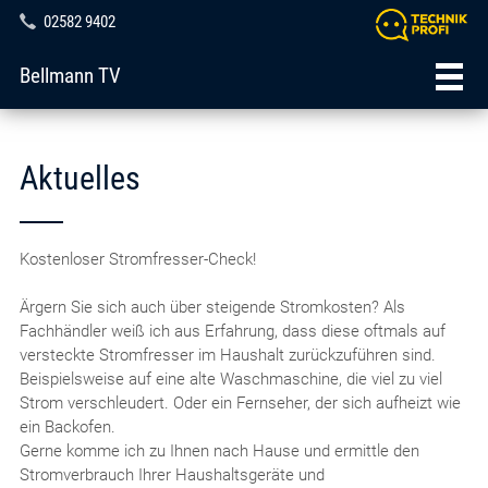
02582 9402
Bellmann TV
Aktuelles
Kostenloser Stromfresser-Check!
Ärgern Sie sich auch über steigende Stromkosten? Als
Fachhändler weiß ich aus Erfahrung, dass diese oftmals auf
versteckte Stromfresser im Haushalt zurückzuführen sind.
Beispielsweise auf eine alte Waschmaschine, die viel zu viel
Strom verschleudert. Oder ein Fernseher, der sich aufheizt wie
ein Backofen.
Gerne komme ich zu Ihnen nach Hause und ermittle den
Stromverbrauch Ihrer Haushaltsgeräte und